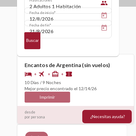
people
Fecha de inicio
Fecha de fin
Buscar
Encantos de Argentina (sin vuelos)
flight
hotel
card_travel
confirmation_number
+
+
+
10 Días / 9 Noches
Mejor precio encontrado el 12/14/26
Imprimir
1439€
desde
¿Necesitas ayuda?
por persona