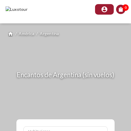
0
account_circle
shopping_bag
/
América
/
Argentina
home
Encantos de Argentina (sin vuelos)
Habitaciones