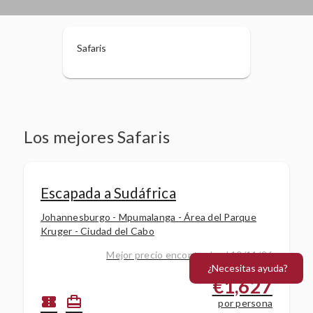
Safaris
Los mejores Safaris
Escapada a Sudáfrica
Johannesburgo - Mpumalanga - Área del Parque
Kruger - Ciudad del Cabo
Mejor precio encontrado el 10/11/26
¿Necesitas ayuda?
8 días / 7 noches
€1,627
confirmation_number
card_travel
por persona