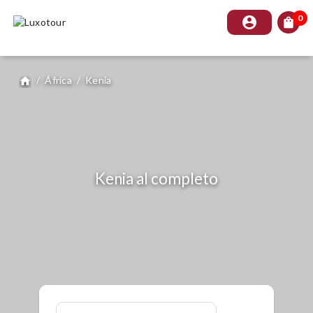
0
account_circle
shopping_bag
/
África
/
Kenia
home
Kenia al completo