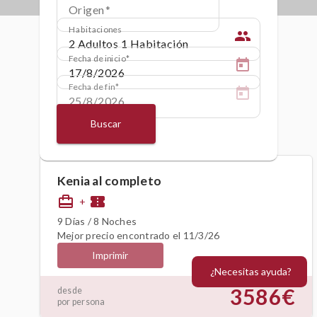
Origen
Habitaciones
people
Fecha de inicio
Fecha de fin
Buscar
Kenia al completo
card_travel
confirmation_number
+
9 Días / 8 Noches
Mejor precio encontrado el 11/3/26
Imprimir
¿Necesitas ayuda?
3586€
desde
por persona