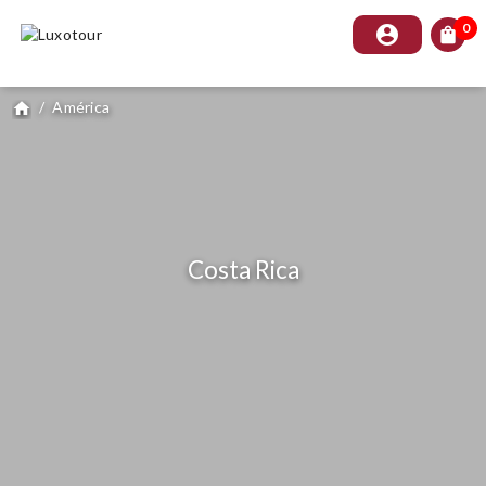
0
account_circle
shopping_bag
/
América
home
Costa Rica