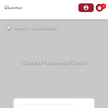
0
account_circle
shopping_bag
/
América
/
Estados Unidos
home
Grandes Parques del Oeste