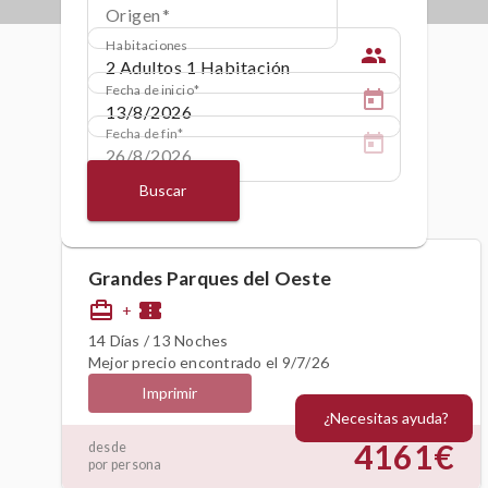
Origen
Habitaciones
people
Fecha de inicio
Fecha de fin
Buscar
Grandes Parques del Oeste
card_travel
confirmation_number
+
14 Días / 13 Noches
Mejor precio encontrado el 9/7/26
Imprimir
¿Necesitas ayuda?
4161€
desde
por persona