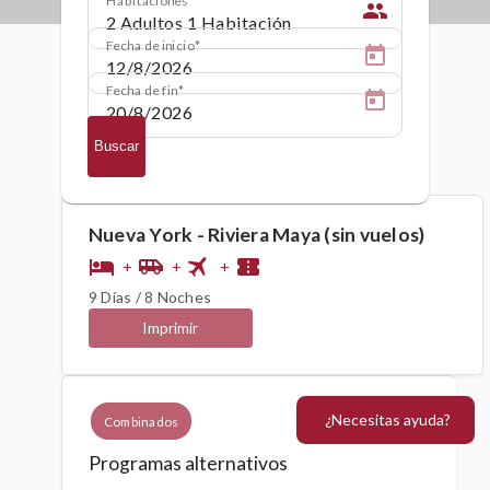
people
Fecha de inicio
Fecha de fin
Buscar
Nueva York - Riviera Maya (sin vuelos)
flight
hotel
airport_shuttle
confirmation_number
+
+
+
9 Días / 8 Noches
Imprimir
¿Necesitas ayuda?
Combinados
Programas alternativos