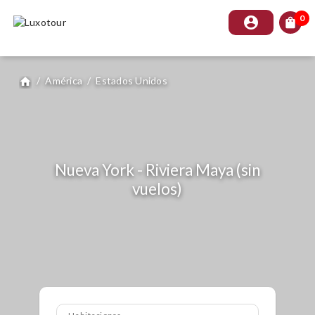
0
account_circle
shopping_bag
/
América
/
Estados Unidos
home
Nueva York - Riviera Maya (sin
vuelos)
Habitaciones