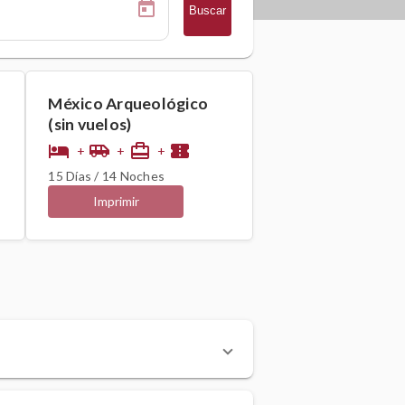
Buscar
México Arqueológico
(sin vuelos)
hotel
airport_shuttle
card_travel
confirmation_number
+
+
+
15 Días / 14 Noches
Imprimir