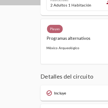
p
Playas
Programas alternativos
México Arqueológico
Detalles del circuito
check_circle_outline
Incluye