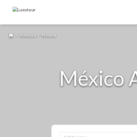
/
América
/
México
home
México A
Habitaciones