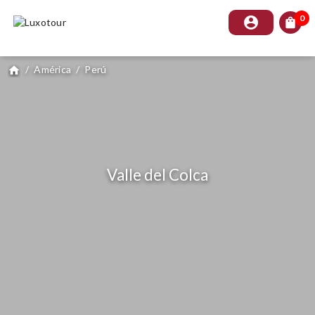
0
account_circle
shopping_bag
/
América
/
Perú
home
Valle del Colca