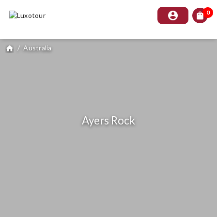
0
account_circle
shopping_bag
/
Australia
home
Ayers Rock