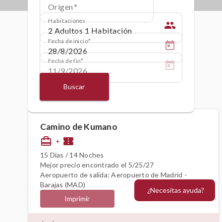
Origen
Habitaciones
people
Fecha de inicio
Fecha de fin
Buscar
Camino de Kumano
card_travel
confirmation_number
+
15 Días / 14 Noches
Mejor precio encontrado el 5/25/27
Aeropuerto de salida: Aeropuerto de Madrid -
Barajas (MAD)
¿Necesitas ayuda?
Imprimir