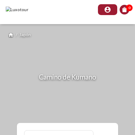
0
account_circle
shopping_bag
/
Japón
home
Camino de Kumano