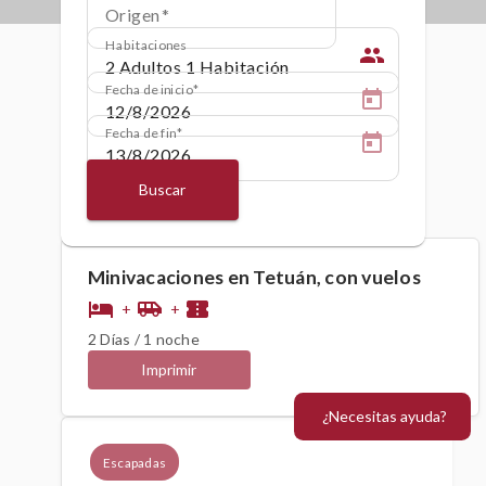
Origen
Habitaciones
people
Fecha de inicio
Fecha de fin
Buscar
Minivacaciones en Tetuán, con vuelos
hotel
airport_shuttle
confirmation_number
+
+
2 Días / 1 noche
Imprimir
¿Necesitas ayuda?
Escapadas