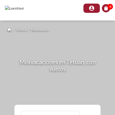
0
account_circle
shopping_bag
/
África
/
Marruecos
home
Minivacaciones en Tetuán, con
vuelos