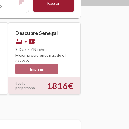
Buscar
Descubre Senegal
card_travel
confirmation_number
+
8 Días / 7 Noches
Mejor precio encontrado el
8/22/26
Imprimir
1816€
desde
por persona