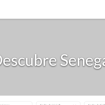
escubre Seneg
aciones
Fecha de inicio
Fecha de fin