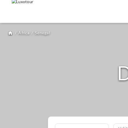
/
África
/
Senegal
home
D
Habit