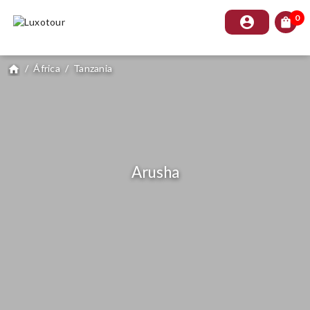
0
account_circle
shopping_bag
/
África
/
Tanzania
home
Arusha