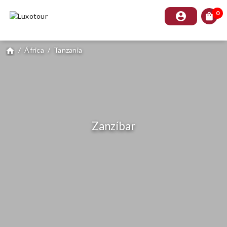
0
account_circle
shopping_bag
/
África
/
Tanzania
home
Zanzíbar