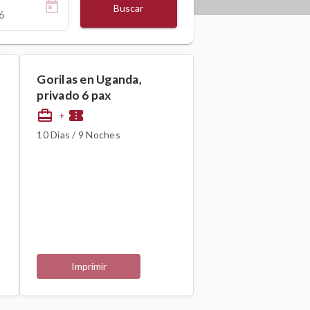
Buscar
Gorilas en Uganda,
privado 6 pax
card_travel
confirmation_number
+
10 Días / 9 Noches
Imprimir