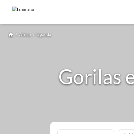
/
África
/
Uganda
home
Gorilas 
Habit