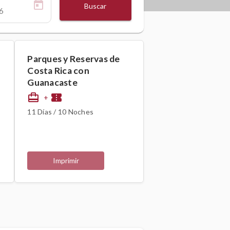
Buscar
Parques y Reservas de
Costa Rica con
Guanacaste
card_travel
confirmation_number
+
11 Días / 10 Noches
Imprimir