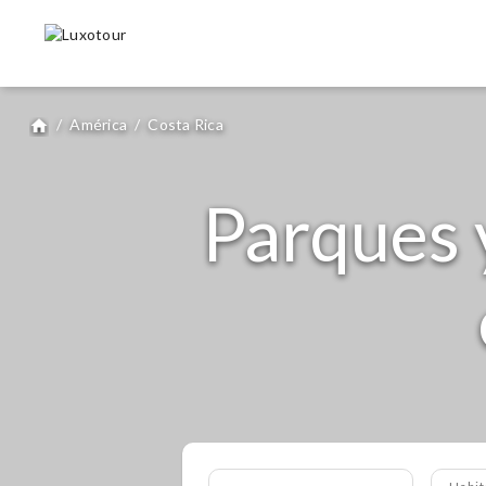
/
América
/
Costa Rica
home
Parques 
Habit