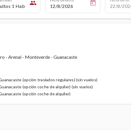
people
ero - Arenal - Monteverde - Guanacaste
uanacaste (opción traslados regulares) (sin vuelos)
uanacaste (opción coche de alquiler) (sin vuelos)
uanacaste (opción coche de alquiler)