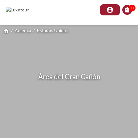
0
account_circle
shopping_bag
/
América
/
Estados Unidos
home
Área del Gran Cañón