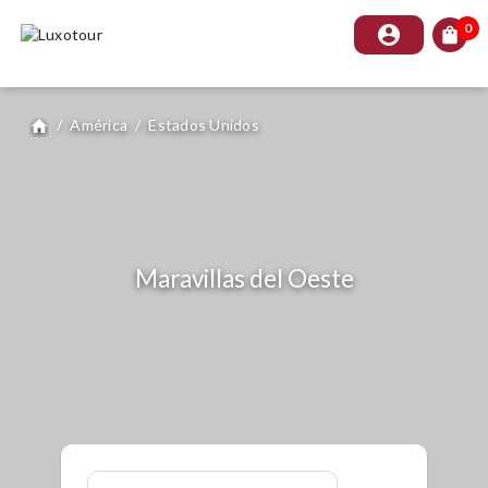
0
account_circle
shopping_bag
/
América
/
Estados Unidos
home
Maravillas del Oeste