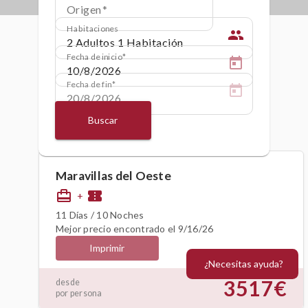
Origen
Habitaciones
people
Fecha de inicio
Fecha de fin
Buscar
Maravillas del Oeste
card_travel
confirmation_number
+
11 Días / 10 Noches
Mejor precio encontrado el 9/16/26
Imprimir
¿Necesitas ayuda?
3517€
desde
por persona