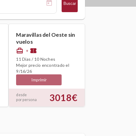
Buscar
Maravillas del Oeste sin
vuelos
card_travel
confirmation_number
+
11 Días / 10 Noches
Mejor precio encontrado el
9/16/26
Imprimir
3018€
desde
por persona