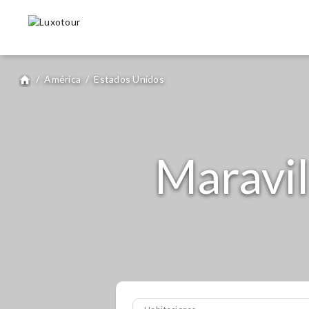
/
América
/
Estados Unidos
home
Maravil
Habitaciones