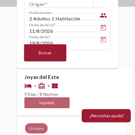
Origen
Habitaciones
people
Fecha de inicio
Fecha de fin
Buscar
Joyas del Este
hotel
card_travel
confirmation_number
+
+
9 Días / 8 Noches
Imprimir
¿Necesitas ayuda?
Circuitos