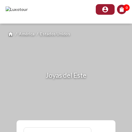
0
account_circle
shopping_bag
/
América
/
Estados Unidos
home
Joyas del Este