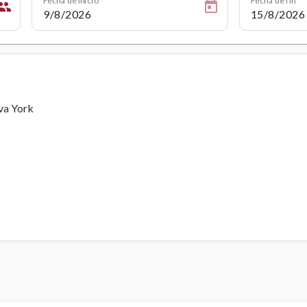
eople
va York