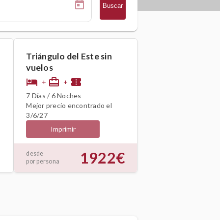
Buscar
Triángulo del Este sin
vuelos
hotel
card_travel
confirmation_number
+
+
7 Días / 6 Noches
Mejor precio encontrado el
3/6/27
Imprimir
1922€
desde
por persona