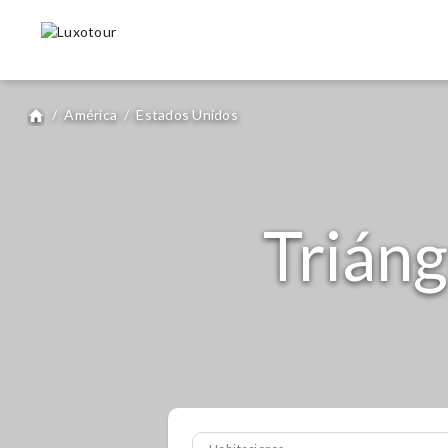
/
América
/
Estados Unidos
home
Triáng
Habitaciones