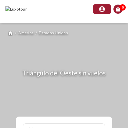
0
account_circle
shopping_bag
/
América
/
Estados Unidos
home
Triángulo del Oeste sin vuelos
Habitaciones