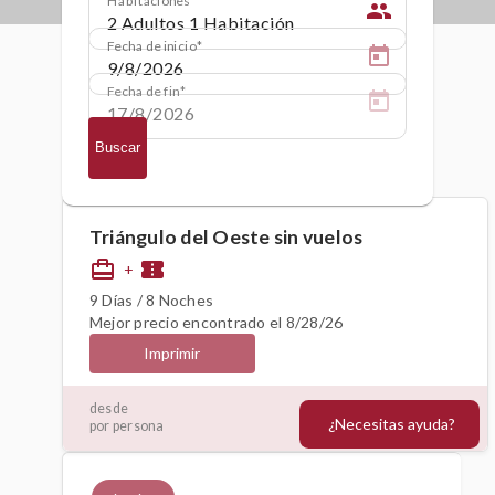
people
Fecha de inicio
Fecha de fin
Buscar
Triángulo del Oeste sin vuelos
card_travel
confirmation_number
+
9 Días / 8 Noches
Mejor precio encontrado el 8/28/26
Imprimir
2441€
desde
¿Necesitas ayuda?
por persona