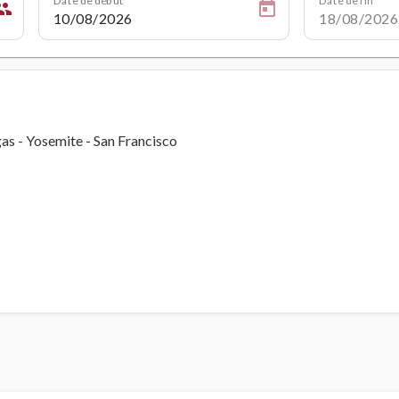
ople
as - Yosemite - San Francisco