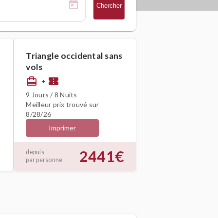
Chercher
Triangle occidental sans
vols
card_travel
confirmation_number
+
9 Jours / 8 Nuits
Meilleur prix trouvé sur
8/28/26
Imprimer
2441€
depuis
par personne