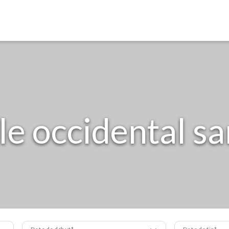
le occidental sa
Date de début
Date de fin