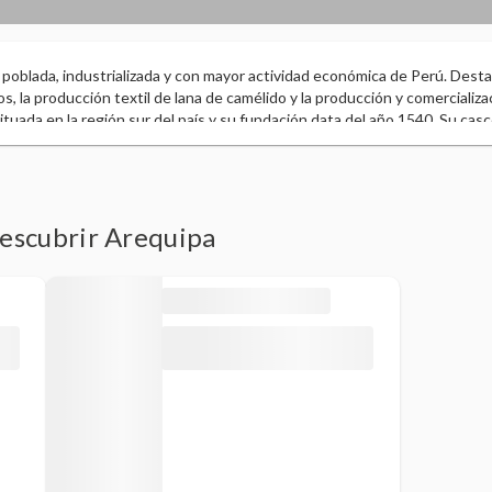
poblada, industrializada y con mayor actividad económica de Perú. Desta
 la producción textil de lana de camélido y la producción y comercializ
ituada en la región sur del país y su fundación data del año 1540. Su casc
ad por la UNESCO en el año 2000 por el patrimonio histórico y monument
urales. Es la tercera ciudad más visitada del país, después de Cuzco y Lim
siderada la “Capital Jurídica de Perú”. También es conocida como “La ciu
descubrir Arequipa