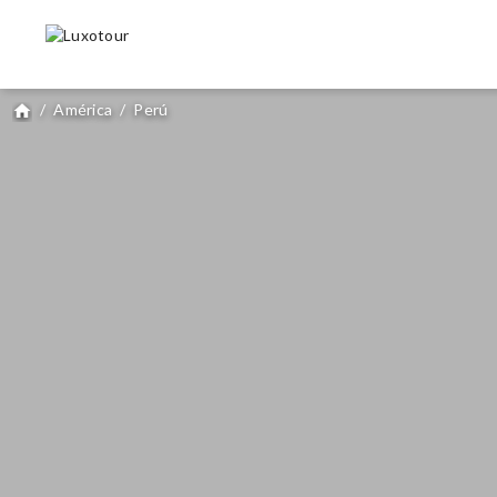
/
América
/
Perú
home