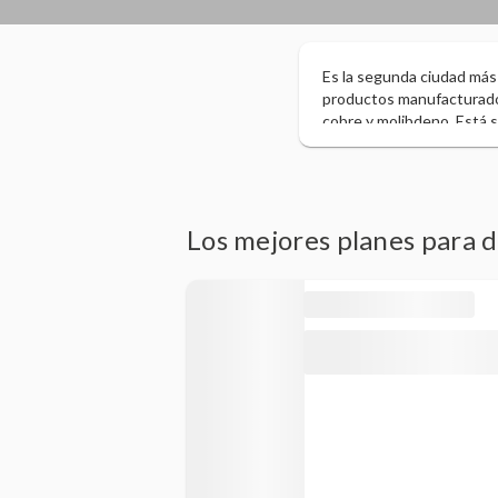
Es la segunda ciudad más 
productos manufacturados,
cobre y molibdeno. Está s
Patrimonio de la Humanid
espacios escénicos y cult
Constitucional y está con
sur”.
Los mejores planes para 