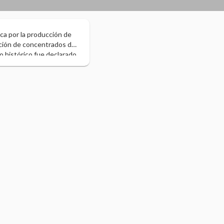
ca por la producción de
ación de concentrados de
o histórico fue declarado
al que alberga y sus
a. Es sede del Tribunal
dad Blanca” o “León del