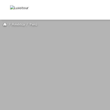
/
América
/
Perú
home