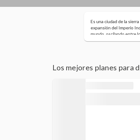
Es una ciudad de la sierra
expansión del Imperio Inc
mundo, oscilando entre lo
Humanidad por la UNESCO 
este proceso fue lento y 
centro dinamizador de acti
población de Puno se dedi
Los mejores planes para 