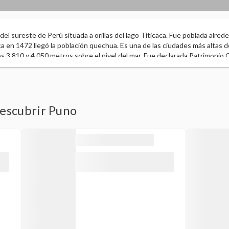
 del sureste de Perú situada a orillas del lago Titicaca. Fue poblada alred
a en 1472 llegó la población quechua. Es una de las ciudades más altas de
s 3.810 y 4.050 metros sobre el nivel del mar. Fue declarada Patrimonio Cu
el 27 de noviembre de 2014. Como proceso de evolución histórica, pasó
demandó actividades y hechos trascendentales que convirtieron a la ciud
vidades comerciales, administrativas, de servicios públicos y privados, fi
ca principalmente a la pesca y la artesanía.
descubrir Puno