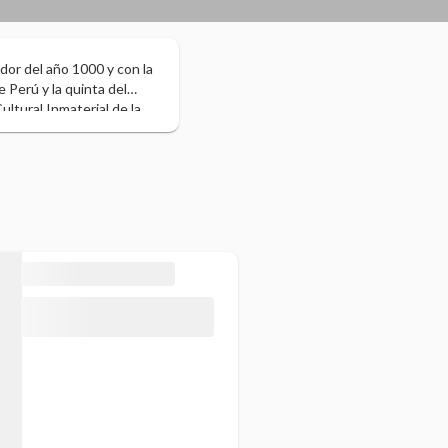
edor del año 1000 y con la
 Perú y la quinta del
ltural Inmaterial de la
 de ser aldea a ciudad,
ad en lo que es hoy, un
nancieras y turísticas. La