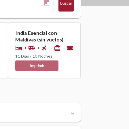
Buscar
India Esencial con
Maldivas (sin vuelos)
flight
hotel
airport_shuttle
card_travel
confirmation_number
+
+
+
+
11 Días / 10 Noches
Imprimir