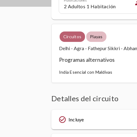
p
Circuitos
Playas
Delhi - Agra - Fathepur Sikkri - Abhan
Programas alternativos
India Esencial con Maldivas
Detalles del circuito
check_circle_outline
Incluye