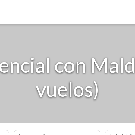
encial con Mald
vuelos)
Fecha de inicio
Fecha de fin