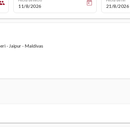
eople
eri - Jaipur - Maldivas