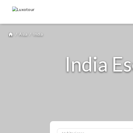
/
Asia
/
India
home
India Es
Habitaciones