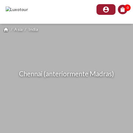
0
account_circle
shopping_bag
/
Asia
/
India
home
Chennai (anteriormente Madras)