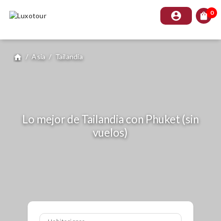
0
account_circle
shopping_bag
/
Asia
/
Tailandia
home
Lo mejor de Tailandia con Phuket (sin
vuelos)
Habitaciones