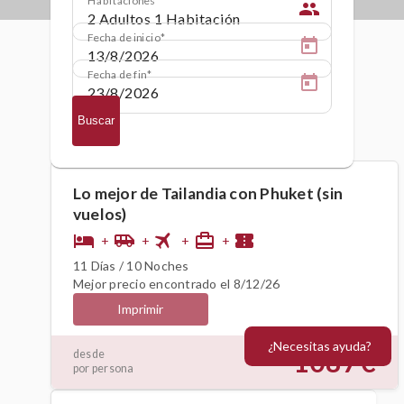
people
Fecha de inicio
Fecha de fin
Buscar
Lo mejor de Tailandia con Phuket (sin
vuelos)
flight
hotel
airport_shuttle
card_travel
confirmation_number
+
+
+
+
11 Días / 10 Noches
Mejor precio encontrado el 8/12/26
Imprimir
¿Necesitas ayuda?
1087€
desde
por persona