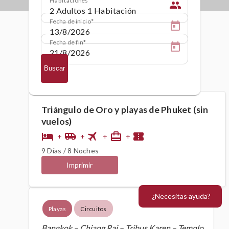
people
Fecha de inicio
Fecha de fin
Buscar
Triángulo de Oro y playas de Phuket (sin
vuelos)
flight
hotel
airport_shuttle
card_travel
confirmation_number
+
+
+
+
9 Días / 8 Noches
Imprimir
¿Necesitas ayuda?
Playas
Circuitos
Bangkok – Chiang Rai – Tribus Karen – Templo