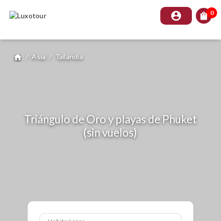
0
account_circle
shopping_bag
/
Asia
/
Tailandia
home
Triángulo de Oro y playas de Phuket
(sin vuelos)
Habitaciones