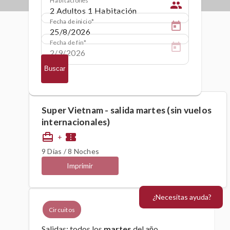
people
Fecha de inicio
Fecha de fin
Buscar
Super Vietnam - salida martes (sin vuelos
internacionales)
card_travel
confirmation_number
+
9 Días / 8 Noches
Imprimir
¿Necesitas ayuda?
Circuitos
Salidas: todos los
martes
del año.