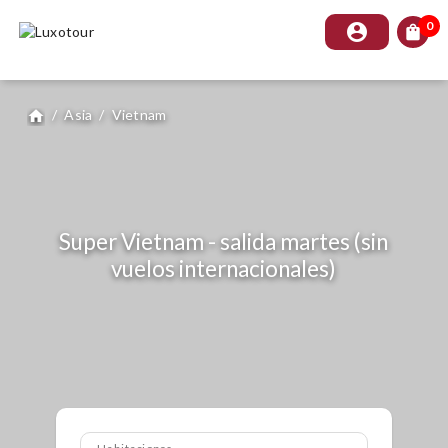
0
account_circle
shopping_bag
/
Asia
/
Vietnam
home
Super Vietnam - salida martes (sin
vuelos internacionales)
Habitaciones