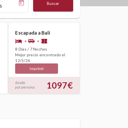
Buscar
Escapada a Bali
hotel
airport_shuttle
confirmation_number
+
+
8 Días / 7 Noches
Mejor precio encontrado el
12/5/26
Imprimir
1097€
desde
por persona