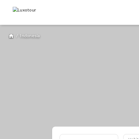
/
Indonesia
home
Habit