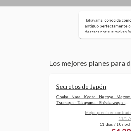
Takayama, conocida como 
antiguo perfectamente con
destaca por sus ryokan (a
periodo Edo, que mantiene
sobre el río Miyagawa es 
Los mejores planes para 
Secretos de Japón
Osaka - Nara - Kyoto - Nagoya - Magom
Tsumago - Takayama - Shirakawago -
Nagoya - Hakone - Tokyo
Mejor precio encontrado
11/17
11 días / 10 noc