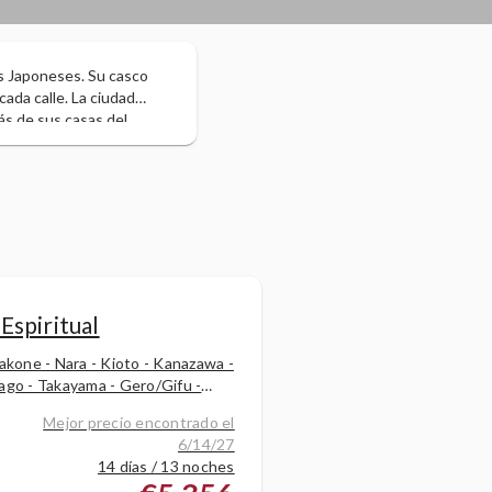
s Japoneses. Su casco
ada calle. La ciudad
ás de sus casas del
es como el rojo Nakabashi
toria y belleza.
Espiritual
akone - Nara - Kioto - Kanazawa -
ago - Takayama - Gero/Gifu -
 Osaka
Mejor precio encontrado el
6/14/27
14 días / 13 noches