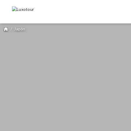
/
Japón
home