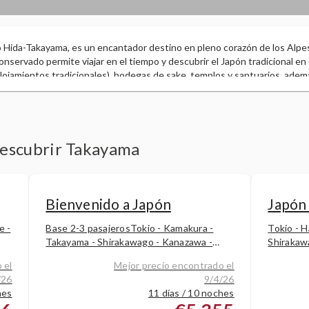
Hida-Takayama, es un encantador destino en pleno corazón de los Alpe
servado permite viajar en el tiempo y descubrir el Japón tradicional en c
lojamientos tradicionales), bodegas de sake, templos y santuarios, adem
n su arquitectura original. Pasear por el casco histórico y cruzar puent
una de las experiencias más especiales que ofrece esta ciudad llena de his
descubrir Takayama
Bienvenido a Japón
Japón 
e -
Base 2-3 pasajerosTokio - Kamakura -
Tokio - H
Takayama - Shirakawago - Kanazawa -
Shirakaw
Kioto
Nagoya -
 el
Mejor precio encontrado el
/26
9/4/26
hes
11 días / 10 noches