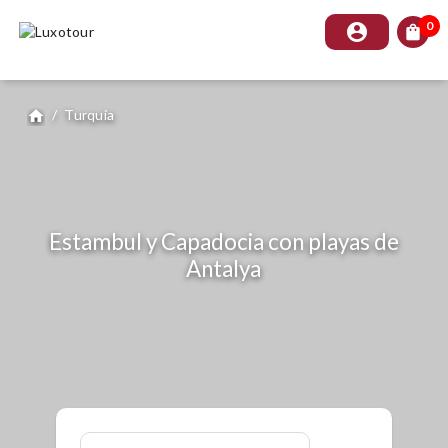
0
account_circle
shopping_bag
/
Turquía
home
Estambul y Capadocia con playas de
Antalya