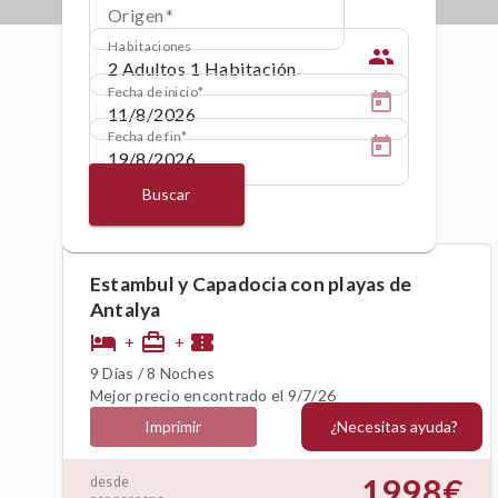
Origen
Habitaciones
people
Fecha de inicio
Fecha de fin
Buscar
Estambul y Capadocia con playas de
Antalya
hotel
card_travel
confirmation_number
+
+
9 Días / 8 Noches
Mejor precio encontrado el 9/7/26
¿Necesitas ayuda?
Imprimir
1998€
desde