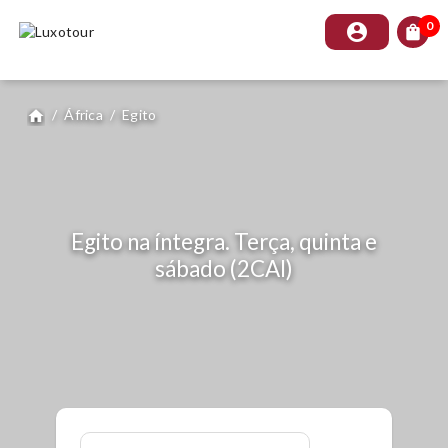
0
account_circle
shopping_bag
/
África
/
Egito
home
Egito na íntegra. Terça, quinta e
sábado (2CAI)