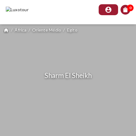
0
account_circle
shopping_bag
/
África
/
Oriente Médio
/
Egito
home
Sharm El Sheikh