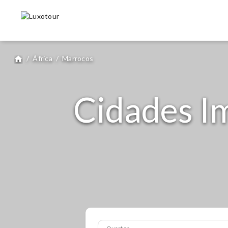
/
África
/
Marrocos
home
Cidades Im
Quartos