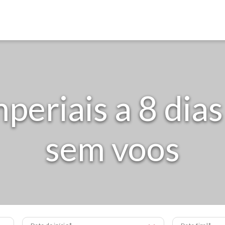
periais a 8 dias
sem voos
Data de início
Data final