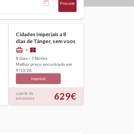
Procurar
Cidades Imperiais a 8
dias de Tânger, sem voos
card_travel
confirmation_number
+
8 Dias / 7 Noites
Melhor preço encontrado em
9/13/26
Imprimir
629€
a partir de
por pessoa