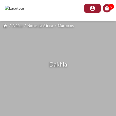
0
account_circle
shopping_bag
/
África
/
Norte da África
/
Marrocos
home
Dakhla