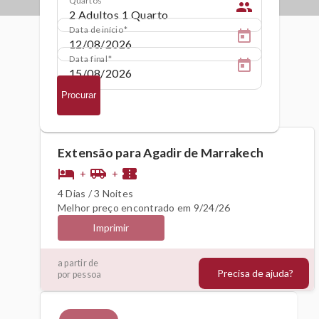
people
Data de início
Data final
Procurar
Extensão para Agadir de Marrakech
hotel
airport_shuttle
confirmation_number
+
+
4 Dias / 3 Noites
Melhor preço encontrado em 9/24/26
Imprimir
419€
a partir de
Precisa de ajuda?
por pessoa