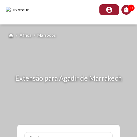
0
account_circle
shopping_bag
/
África
/
Marrocos
home
Extensão para Agadir de Marrakech
Quartos