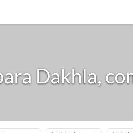
para Dakhla, co
os
Data de início
Data final