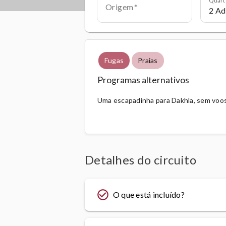
Origem
Fugas
Praias
Programas alternativos
Uma escapadinha para Dakhla, sem voos
Detalhes do circuito
check_circle_outline
O que está incluído?