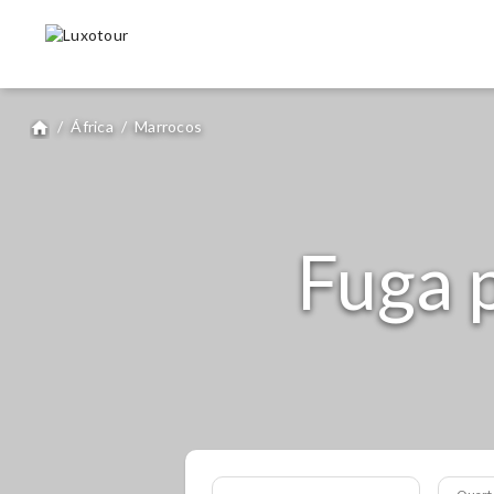
/
África
/
Marrocos
home
Fuga 
Quart