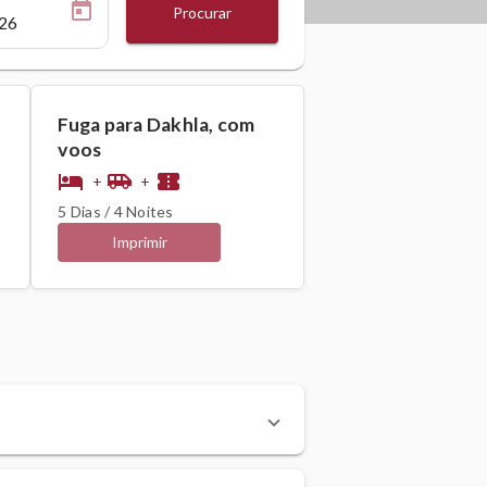
Procurar
Fuga para Dakhla, com
voos
hotel
airport_shuttle
confirmation_number
+
+
5 Dias / 4 Noites
Imprimir