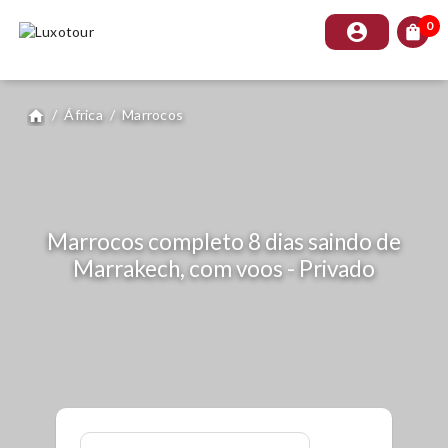
0
account_circle
shopping_bag
/
África
/
Marrocos
home
Marrocos completo 8 dias saindo de
Marrakech, com voos - Privado