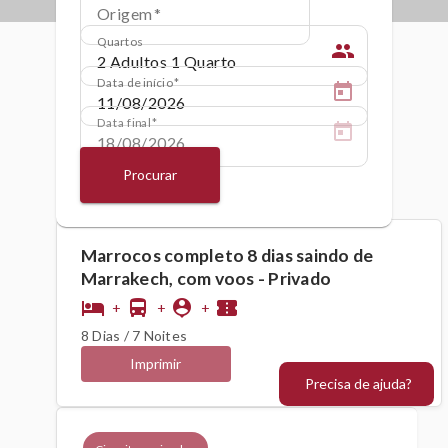
Origem
Quartos
people
Data de início
Data final
Procurar
Marrocos completo 8 dias saindo de
Marrakech, com voos - Privado
hotel
directions_bus
person_pin
confirmation_number
+
+
+
8 Dias / 7 Noites
Imprimir
Precisa de ajuda?