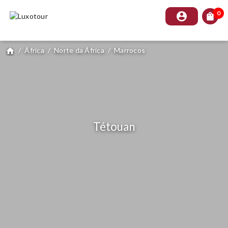
0
account_circle
shopping_bag
/
África
/
Norte da África
/
Marrocos
home
Tétouan