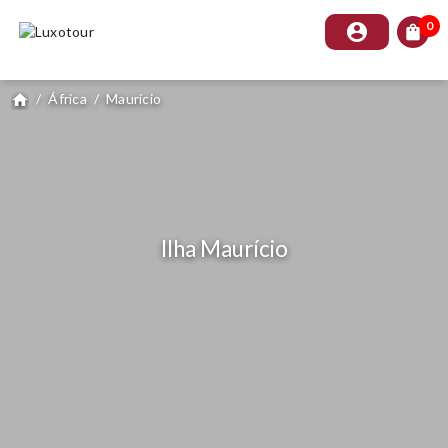
0
account_circle
shopping_bag
/
África
/
Maurício
home
Ilha Maurício