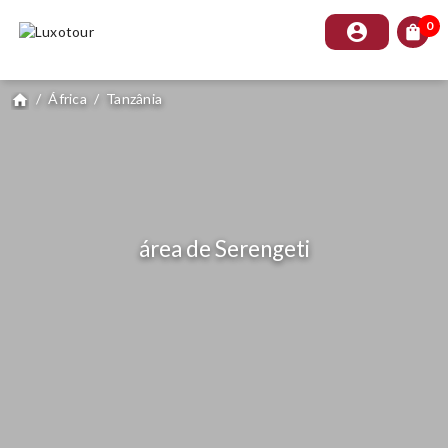
0
account_circle
shopping_bag
/
África
/
Tanzânia
home
área de Serengeti