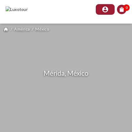
0
account_circle
shopping_bag
/
América
/
México
home
Mérida, México