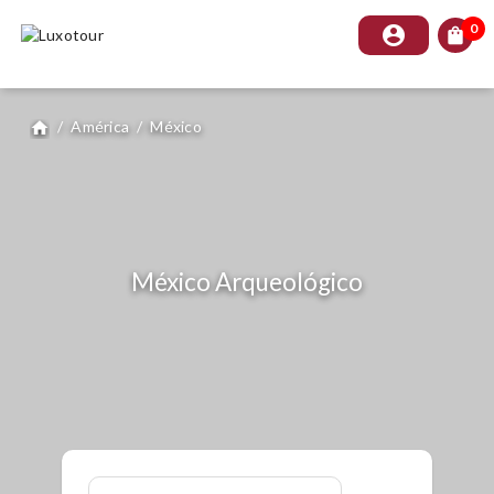
0
account_circle
shopping_bag
/
América
/
México
home
México Arqueológico