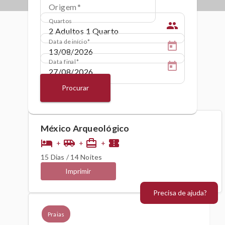
Origem
Quartos
people
Data de início
Data final
Procurar
México Arqueológico
hotel
airport_shuttle
card_travel
confirmation_number
+
+
+
15 Dias / 14 Noites
Imprimir
Precisa de ajuda?
Praias