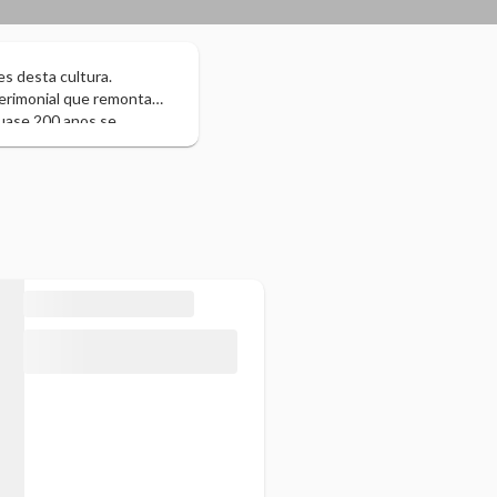
es desta cultura.
cerimonial que remonta
Quase 200 anos se
rqueológica de Palenque.
ro de 1972, o governador