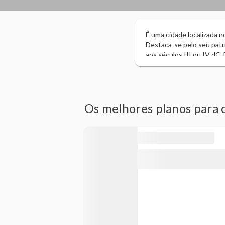
É uma cidade localizada n
Destaca-se pelo seu patr
aos séculos III ou IV dC
passaram desde a fundaçã
Em 29 de outubro de 1813
do estado de Chiapas con
Os melhores planos para 