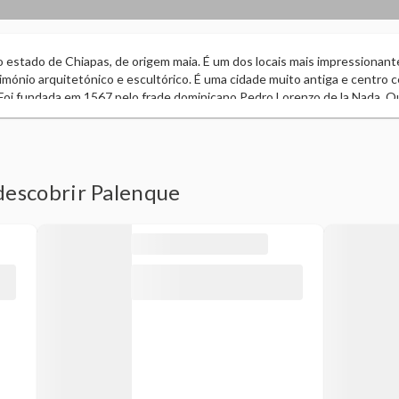
o estado de Chiapas, de origem maia. É um dos locais mais impressionant
imónio arquitetónico e escultórico. É uma cidade muito antiga e centro 
. Foi fundada em 1567 pelo frade dominicano Pedro Lorenzo de la Nada. 
o da cidade até 1740, quando o padre Antonio Solís descobriu a zona a
, foi declarada Vila por decreto das Cortes de Cádiz e em 19 de dezemb
cedeu-lhe a categoria de cidade.
descobrir Palenque