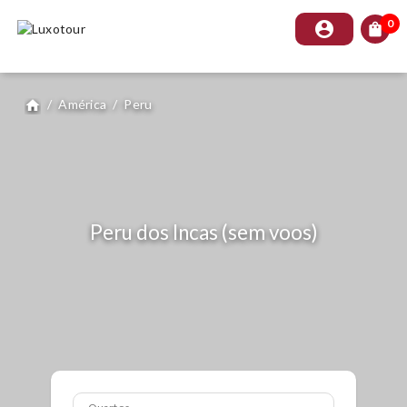
0
account_circle
shopping_bag
/
América
/
Peru
home
Peru dos Incas (sem voos)
Quartos