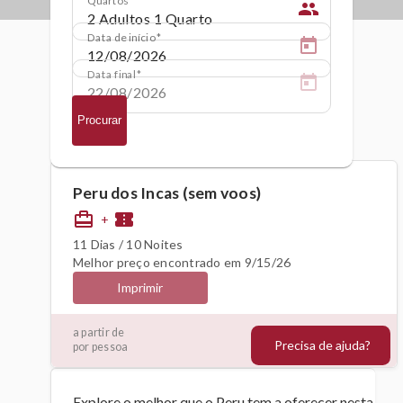
people
Data de início
Data final
Procurar
Peru dos Incas (sem voos)
card_travel
confirmation_number
+
11 Dias / 10 Noites
Melhor preço encontrado em 9/15/26
Imprimir
1442€
a partir de
Precisa de ajuda?
por pessoa
Explore o melhor que o Peru tem a oferecer nesta