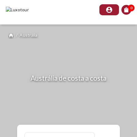
0
account_circle
shopping_bag
/
Austrália
home
Austrália de costa a costa