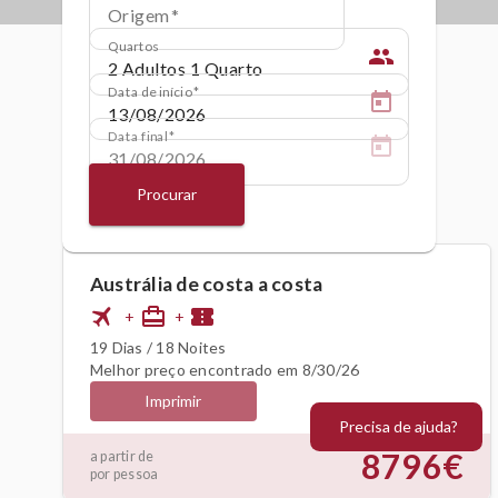
Origem
Quartos
people
Data de início
Data final
Procurar
Austrália de costa a costa
flight
card_travel
confirmation_number
+
+
19 Dias / 18 Noites
Melhor preço encontrado em 8/30/26
Imprimir
Precisa de ajuda?
8796€
a partir de
por pessoa