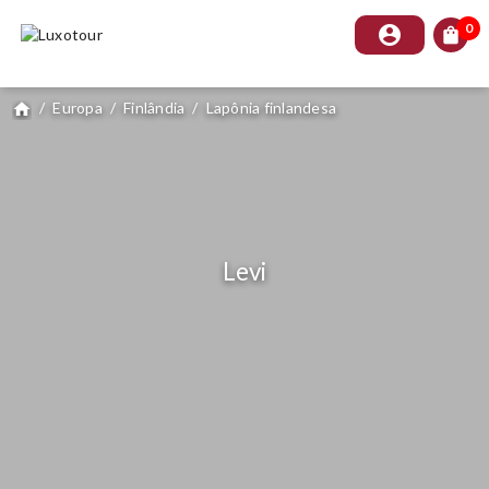
0
account_circle
shopping_bag
/
Europa
/
Finlândia
/
Lapônia finlandesa
home
Levi