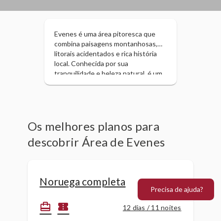
Evenes é uma área pitoresca que
combina paisagens montanhosas,
litorais acidentados e rica história
local. Conhecida por sua
tranquilidade e beleza natural, é um
local perfeito para quem gosta de
caminhadas, pesca e exploração de
pequenas cidades. Em Evenes, você
pode explorar o Parque Nacional
Rago, famoso por suas cachoeiras
Os melhores planos para
deslumbrantes e paisagens de
descobrir Área de Evenes
fiordes. Além disso, sua proximidade
com a cidade de Harstad o torna
uma excelente base para quem
busca descobrir o norte da Noruega
Noruega completa
com uma atmosfera mais relaxada e
Precisa de ajuda?
autêntica.
card_travel
confirmation_number
12 dias / 11 noites