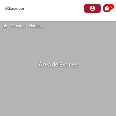
0
account_circle
shopping_bag
/
Europa
/
Noruega
home
Área de Evenes